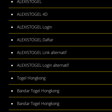
ALEXISTOGEL
ALEXISTOGEL 4D
ALEXISTOGEL Login
ALEXISTOGEL Daftar
ALEXISTOGEL Link alternatif
ALEXISTOGEL Login alternatif
Togel Hongkong
Bandar Togel Hongkong
Bandar Togel Hongkong