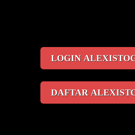
LOGIN ALEXIST
DAFTAR ALEXI